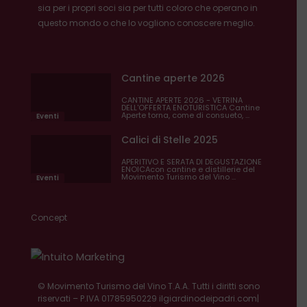
sia per i propri soci sia per tutti coloro che operano in
questo mondo o che lo vogliono conoscere meglio.
Cantine aperte 2026
CANTINE APERTE 2026 - VETRINA
DELL'OFFERTA ENOTURISTICA Cantine
Aperte torna, come di consueto, ...
Eventi
Calici di Stelle 2025
APERITIVO E SERATA DI DEGUSTAZIONE
ENOICAcon cantine e distillerie del
Movimento Turismo del Vino ...
Eventi
Concept
© Movimento Turismo del Vino T.A.A. Tutti i diritti sono
riservati – P.IVA 01785950229
ilgiardinodeipadri.com
|